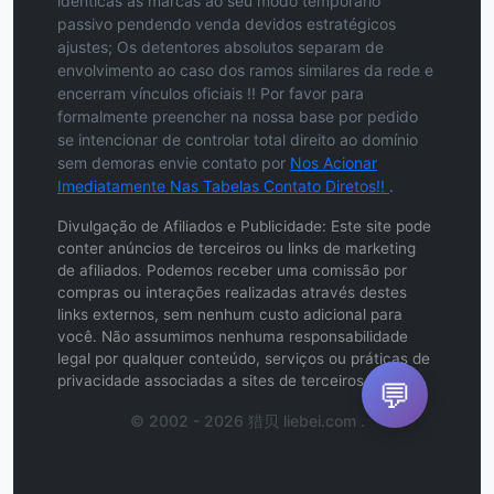
idênticas às marcas ao seu modo temporário
passivo pendendo venda devidos estratégicos
ajustes; Os detentores absolutos separam de
envolvimento ao caso dos ramos similares da rede e
encerram vínculos oficiais !! Por favor para
formalmente preencher na nossa base por pedido
se intencionar de controlar total direito ao domínio
sem demoras envie contato por
Nos Acionar
Imediatamente Nas Tabelas Contato Diretos!!
.
Divulgação de Afiliados e Publicidade: Este site pode
conter anúncios de terceiros ou links de marketing
de afiliados. Podemos receber uma comissão por
compras ou interações realizadas através destes
links externos, sem nenhum custo adicional para
você. Não assumimos nenhuma responsabilidade
legal por qualquer conteúdo, serviços ou práticas de
privacidade associadas a sites de terceiros.
💬
© 2002 - 2026 猎贝 liebei.com .