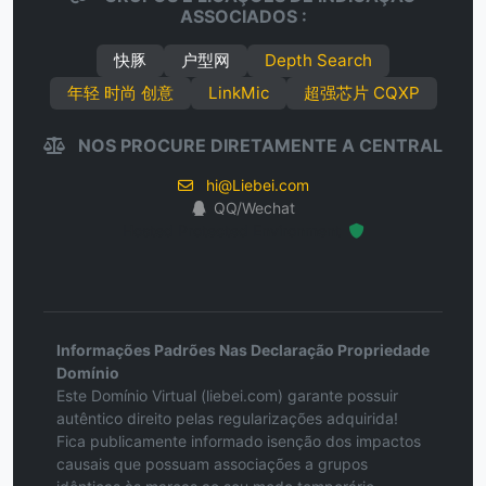
ASSOCIADOS :
快豚
户型网
Depth Search
年轻 时尚 创意
LinkMic
超强芯片 CQXP
NOS PROCURE DIRETAMENTE A CENTRAL
hi@Liebei.com
QQ/Wechat
Hosted Protected Environment
Informações Padrões Nas Declaração Propriedade
Domínio
Este Domínio Virtual (liebei.com) garante possuir
autêntico direito pelas regularizações adquirida!
Fica publicamente informado isenção dos impactos
causais que possuam associações a grupos