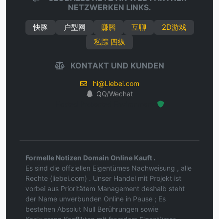
NETZWERKEN LINKS.
快豚
户型网
赚腾
互聊
2D游戏
私踪 四纵
KONTAKT UND KUNDEN
hi@Liebei.com
QQ/Wechat
Hosted Protected Environment
Formelle Notizen Domain Online Kauft .
Es sind die offziellen Eigentümes Nachweisung , alle
Rechte (liebei.com) . Unser Handel mit Projekt ist
vorbei aus Prioritätem Management deshalb steht
der Name unverbunden Online in Pause ; Es
bestehen Absolut Null Berührungen sowie