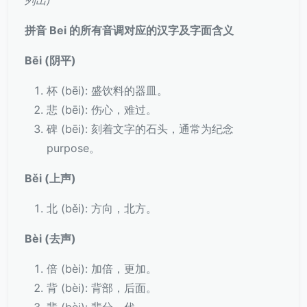
列出)
拼音 Bei 的所有音调对应的汉字及字面含义
Bēi (阴平)
杯 (bēi): 盛饮料的器皿。
悲 (bēi): 伤心，难过。
碑 (bēi): 刻着文字的石头，通常为纪念
purpose。
Běi (上声)
北 (běi): 方向，北方。
Bèi (去声)
倍 (bèi): 加倍，更加。
背 (bèi): 背部，后面。