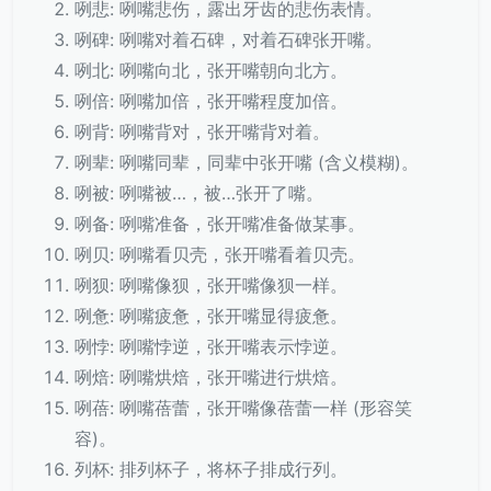
咧悲: 咧嘴悲伤，露出牙齿的悲伤表情。
咧碑: 咧嘴对着石碑，对着石碑张开嘴。
咧北: 咧嘴向北，张开嘴朝向北方。
咧倍: 咧嘴加倍，张开嘴程度加倍。
咧背: 咧嘴背对，张开嘴背对着。
咧辈: 咧嘴同辈，同辈中张开嘴 (含义模糊)。
咧被: 咧嘴被…，被…张开了嘴。
咧备: 咧嘴准备，张开嘴准备做某事。
咧贝: 咧嘴看贝壳，张开嘴看着贝壳。
咧狈: 咧嘴像狈，张开嘴像狈一样。
咧惫: 咧嘴疲惫，张开嘴显得疲惫。
咧悖: 咧嘴悖逆，张开嘴表示悖逆。
咧焙: 咧嘴烘焙，张开嘴进行烘焙。
咧蓓: 咧嘴蓓蕾，张开嘴像蓓蕾一样 (形容笑
容)。
列杯: 排列杯子，将杯子排成行列。