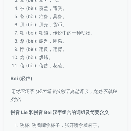
辈 (bèi): 辈分，代。
被 (bèi): 覆盖，遭受。
备 (bèi): 准备，具备。
贝 (bèi): 贝壳，货币。
狈 (bèi): 狈狼，传说中的一种动物。
惫 (bèi): 疲乏，困倦。
悖 (bèi): 违反，违背。
焙 (bèi): 烘烤。
蓓 (bèi): 蓓蕾，花苞。
Bei (轻声)
无对应汉字 (轻声通常依附于其他音节，此处不单独
列出)
拼音 Lie 和拼音 Bei 汉字组合的词组及简要含义
咧杯: 咧着嘴拿杯子，张开嘴拿着杯子。