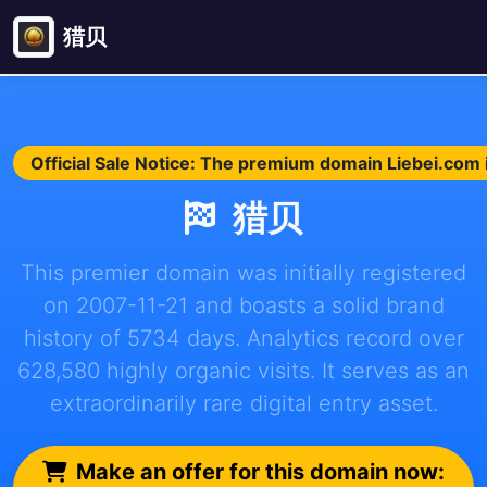
猎贝
Official Sale Notice: The premium domain Liebei.com i
猎贝
This premier domain was initially registered
on 2007-11-21 and boasts a solid brand
history of 5734 days. Analytics record over
628,580 highly organic visits. It serves as an
extraordinarily rare digital entry asset.
Make an offer for this domain now: