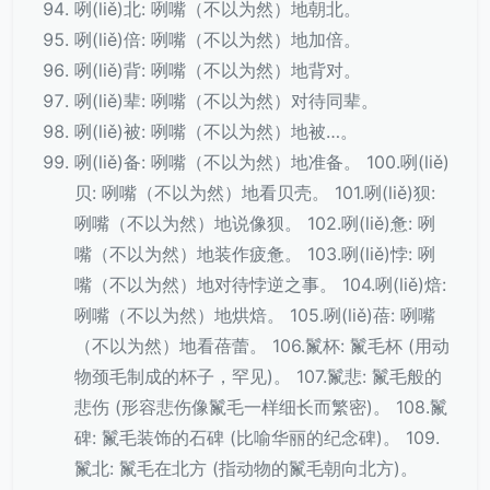
咧(liě)北: 咧嘴（不以为然）地朝北。
咧(liě)倍: 咧嘴（不以为然）地加倍。
咧(liě)背: 咧嘴（不以为然）地背对。
咧(liě)辈: 咧嘴（不以为然）对待同辈。
咧(liě)被: 咧嘴（不以为然）地被…。
咧(liě)备: 咧嘴（不以为然）地准备。 100.咧(liě)
贝: 咧嘴（不以为然）地看贝壳。 101.咧(liě)狈:
咧嘴（不以为然）地说像狈。 102.咧(liě)惫: 咧
嘴（不以为然）地装作疲惫。 103.咧(liě)悖: 咧
嘴（不以为然）地对待悖逆之事。 104.咧(liě)焙:
咧嘴（不以为然）地烘焙。 105.咧(liě)蓓: 咧嘴
（不以为然）地看蓓蕾。 106.鬣杯: 鬣毛杯 (用动
物颈毛制成的杯子，罕见)。 107.鬣悲: 鬣毛般的
悲伤 (形容悲伤像鬣毛一样细长而繁密)。 108.鬣
碑: 鬣毛装饰的石碑 (比喻华丽的纪念碑)。 109.
鬣北: 鬣毛在北方 (指动物的鬣毛朝向北方)。