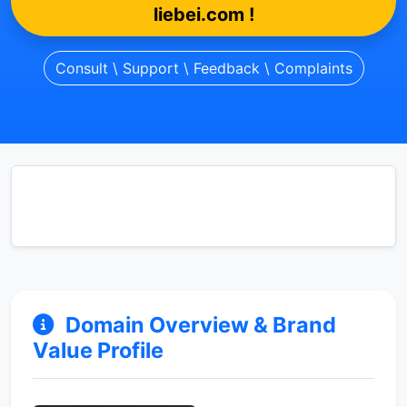
liebei.com !
Consult \ Support \ Feedback \ Complaints
Domain Overview & Brand
Value Profile