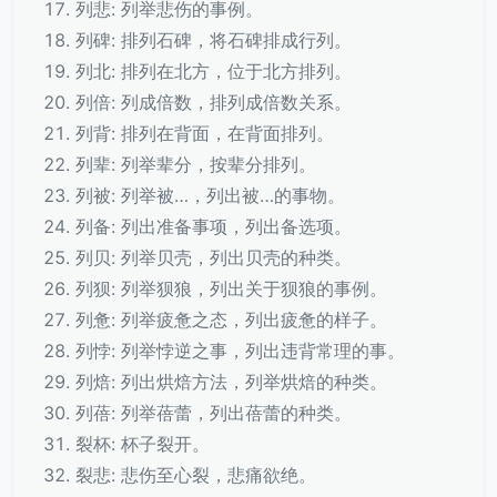
列悲: 列举悲伤的事例。
列碑: 排列石碑，将石碑排成行列。
列北: 排列在北方，位于北方排列。
列倍: 列成倍数，排列成倍数关系。
列背: 排列在背面，在背面排列。
列辈: 列举辈分，按辈分排列。
列被: 列举被…，列出被…的事物。
列备: 列出准备事项，列出备选项。
列贝: 列举贝壳，列出贝壳的种类。
列狈: 列举狈狼，列出关于狈狼的事例。
列惫: 列举疲惫之态，列出疲惫的样子。
列悖: 列举悖逆之事，列出违背常理的事。
列焙: 列出烘焙方法，列举烘焙的种类。
列蓓: 列举蓓蕾，列出蓓蕾的种类。
裂杯: 杯子裂开。
裂悲: 悲伤至心裂，悲痛欲绝。