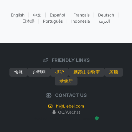
English
|
中文
|
Español
|
Français
|
Deutsch
|
日本語
|
Português
|
Indonesia
|
العربية
FRIENDLY LINKS
快豚
户型网
抓驴
栖霞山实验室
若脑
录像厅
CONTACT US
hi@Liebei.com
QQ/Wechat
Hosted Protected Environment