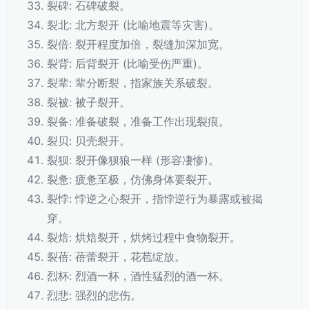
裂碑: 石碑破裂。
裂北: 北方裂开 (比喻地震等灾害)。
裂倍: 裂开程度加倍，裂缝加深加宽。
裂背: 后背裂开 (比喻受伤严重)。
裂辈: 辈分断裂，指家族关系破裂。
裂被: 被子裂开。
裂备: 准备破裂，准备工作出现裂痕。
裂贝: 贝壳裂开。
裂狈: 裂开像狈狼一样 (形容凄惨)。
裂惫: 疲惫至极，仿佛身体要裂开。
裂悖: 悖逆之心裂开，指悖逆行为暴露或被揭
穿。
裂焙: 烘焙裂开，烘烤过程中食物裂开。
裂蓓: 蓓蕾裂开，花苞绽放。
烈杯: 烈酒一杯，酒性猛烈的酒一杯。
烈悲: 强烈的悲伤。