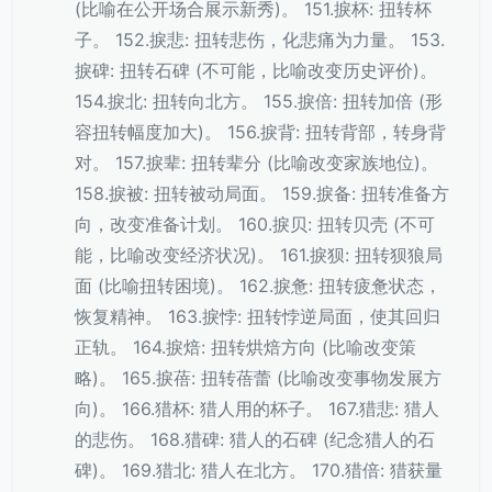
(比喻在公开场合展示新秀)。 151.捩杯: 扭转杯
子。 152.捩悲: 扭转悲伤，化悲痛为力量。 153.
捩碑: 扭转石碑 (不可能，比喻改变历史评价)。
154.捩北: 扭转向北方。 155.捩倍: 扭转加倍 (形
容扭转幅度加大)。 156.捩背: 扭转背部，转身背
对。 157.捩辈: 扭转辈分 (比喻改变家族地位)。
158.捩被: 扭转被动局面。 159.捩备: 扭转准备方
向，改变准备计划。 160.捩贝: 扭转贝壳 (不可
能，比喻改变经济状况)。 161.捩狈: 扭转狈狼局
面 (比喻扭转困境)。 162.捩惫: 扭转疲惫状态，
恢复精神。 163.捩悖: 扭转悖逆局面，使其回归
正轨。 164.捩焙: 扭转烘焙方向 (比喻改变策
略)。 165.捩蓓: 扭转蓓蕾 (比喻改变事物发展方
向)。 166.猎杯: 猎人用的杯子。 167.猎悲: 猎人
的悲伤。 168.猎碑: 猎人的石碑 (纪念猎人的石
碑)。 169.猎北: 猎人在北方。 170.猎倍: 猎获量