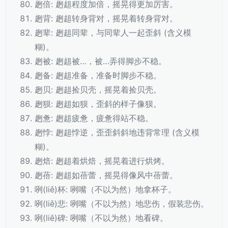
趔倍: 趔趄程度加倍，摇晃得更加厉害。
趔背: 趔趄转身背对，摇晃着转身背对。
趔辈: 趔趄同辈，与同辈人一起歪斜 (含义模
糊)。
趔被: 趔趄被…，被…弄得脚步不稳。
趔备: 趔趄准备，准备时脚步不稳。
趔贝: 趔趄捡贝壳，摇晃着捡贝壳。
趔狈: 趔趄如狈，歪斜的样子像狈。
趔惫: 趔趄疲惫，疲惫得站不稳。
趔悖: 趔趄悖逆，歪歪斜斜地违背常理 (含义模
糊)。
趔焙: 趔趄着烘焙，摇晃着进行烘烤。
趔蓓: 趔趄如蓓蕾，摇晃得像风中蓓蕾。
咧(liě)杯: 咧嘴（不以为然）地拿杯子。
咧(liě)悲: 咧嘴（不以为然）地悲伤，假装悲伤。
咧(liě)碑: 咧嘴（不以为然）地看碑。