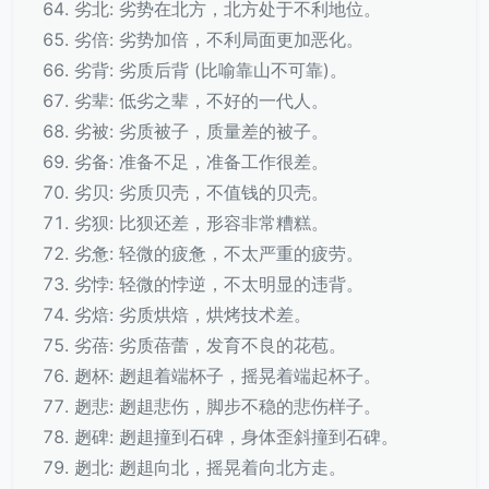
劣北: 劣势在北方，北方处于不利地位。
劣倍: 劣势加倍，不利局面更加恶化。
劣背: 劣质后背 (比喻靠山不可靠)。
劣辈: 低劣之辈，不好的一代人。
劣被: 劣质被子，质量差的被子。
劣备: 准备不足，准备工作很差。
劣贝: 劣质贝壳，不值钱的贝壳。
劣狈: 比狈还差，形容非常糟糕。
劣惫: 轻微的疲惫，不太严重的疲劳。
劣悖: 轻微的悖逆，不太明显的违背。
劣焙: 劣质烘焙，烘烤技术差。
劣蓓: 劣质蓓蕾，发育不良的花苞。
趔杯: 趔趄着端杯子，摇晃着端起杯子。
趔悲: 趔趄悲伤，脚步不稳的悲伤样子。
趔碑: 趔趄撞到石碑，身体歪斜撞到石碑。
趔北: 趔趄向北，摇晃着向北方走。