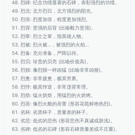
烈碑: 纪念功绩显著的石碑，表彰强烈的功绩。
烈北: 北方烈日，北方强烈的阳光。
烈倍: 烈度加倍，程度更加强烈。
烈背: 坚强的后背 (比喻毅力坚强)。
烈辈: 烈士之辈，指英雄人物。
烈被: 烈火被…，被强烈的火焰…
烈备: 充分准备，严阵以待。
烈贝: 珍贵的贝壳 (比喻价值高)。
烈狈: 像烈狈一样凶猛 (比喻非常凶狠)。
烈惫: 非常疲惫，极其劳累。
烈悖: 极其悖逆，非常违背常理。
烈焙: 猛火烘焙，用猛烈的火烘烤。
烈蓓: 像烈火般的蓓蕾 (形容花苞鲜艳热烈)。
劣杯: 劣质杯子，质量差的杯子。
劣悲: 低劣的悲伤 (形容悲伤不真诚或肤浅)。
劣碑: 低劣的石碑 (形容石碑质量差或不庄重)。