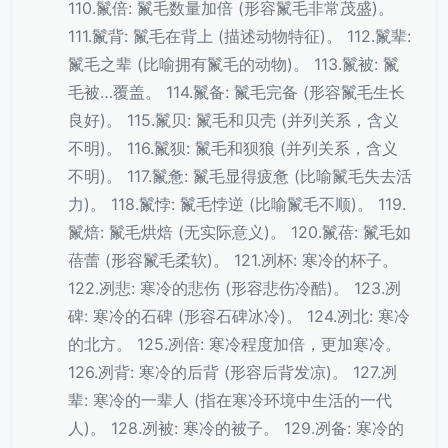
110.鬣倍: 鬣毛数量加倍 (形容鬣毛非常茂盛)。
111.鬣背: 鬣毛在背上 (描述动物特征)。 112.鬣辈:
鬣毛之辈 (比喻拥有鬣毛的动物)。 113.鬣被: 鬣
毛被…覆盖。 114.鬣备: 鬣毛完备 (形容鬣毛生长
良好)。 115.鬣贝: 鬣毛和贝壳 (并列关系，含义
不明)。 116.鬣狈: 鬣毛和狈狼 (并列关系，含义
不明)。 117.鬣惫: 鬣毛显得疲惫 (比喻鬣毛失去活
力)。 118.鬣悖: 鬣毛悖逆 (比喻鬣毛不顺)。 119.
鬣焙: 鬣毛烘焙 (无实际意义)。 120.鬣蓓: 鬣毛如
蓓蕾 (形容鬣毛柔软)。 121.冽杯: 寒冷的杯子。
122.冽悲: 寒冷的悲伤 (形容悲伤冷酷)。 123.冽
碑: 寒冷的石碑 (形容石碑冰冷)。 124.冽北: 寒冷
的北方。 125.冽倍: 寒冷程度加倍，更加寒冷。
126.冽背: 寒冷的后背 (形容后背发凉)。 127.冽
辈: 寒冷的一辈人 (指在寒冷环境中生活的一代
人)。 128.冽被: 寒冷的被子。 129.冽备: 寒冷的